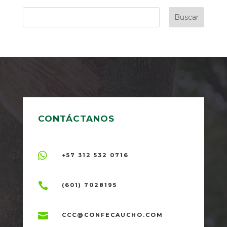
Buscar
CONTÁCTANOS

+57 312 532 0716

(601) 7028195

CCC@CONFECAUCHO.COM