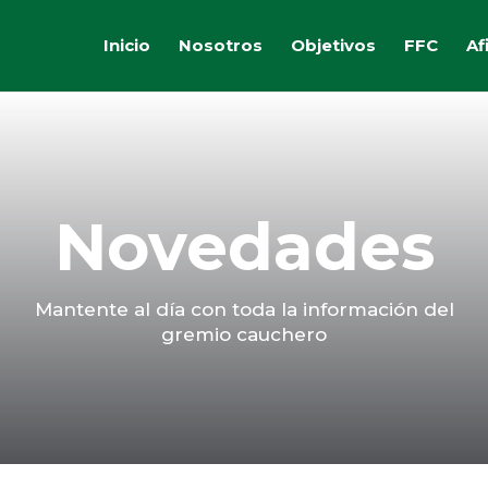
Inicio
Nosotros
Objetivos
FFC
Af
Novedades
Mantente al día con toda la información del
gremio cauchero