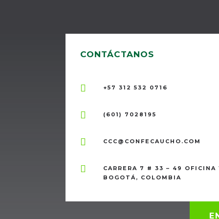
CONTÁCTANOS

+57 312 532 0716

(601) 7028195

CCC@CONFECAUCHO.COM

CARRERA 7 # 33 – 49 OFICINA 
BOGOTÁ, COLOMBIA
E