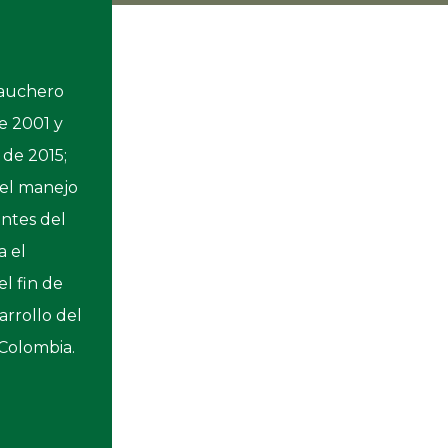
auchero
de 2001 y
 de 2015;
e el manejo
entes del
a el
l fin de
arrollo del
Colombia.